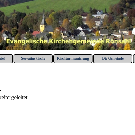
Menü überspringen
ief
Servatiuskirche
Kirchturmsanierung
Die Gemeinde
▼
▼
▼
.
eitergeleitet