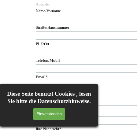
Absender
Name/Vorname
Straße/Hausnummer
PLZ/Ort
Telefon/Mobil
Email
*
Diese Seite benutzt Cookies , lesen
Wiederholung Email
*
Sie bitte die Datenschutzhinweise.
Betreff
*
Einverstanden
Ihre Nachricht
*